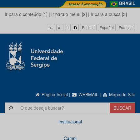
BRASIL
Ir para o conteúdo [1]
|
Ir para o menu [2]
|
Ir para a busca [3]
a+
a-
a
English
Español
Français
Página Inicial
|
WEBMAIL
|
Mapa do Site
Institucional
Campi