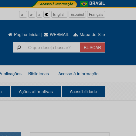
BRASIL
a+
a-
a
English
Español
Français
Página Inicial
|
WEBMAIL
|
Mapa do Site
Publicações
Bibliotecas
Acesso à informação
a
Ações afirmativas
Acessibilidade