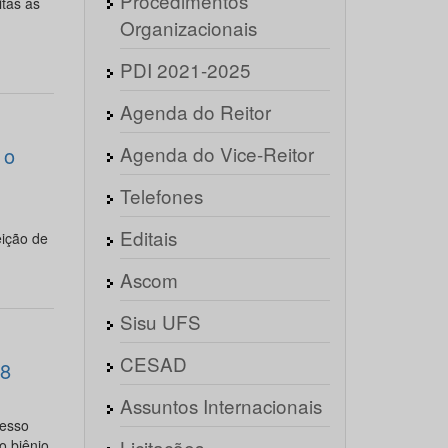
Procedimentos
tas as
Organizacionais
PDI 2021-2025
Agenda do Reitor
Agenda do Vice-Reitor
 o
Telefones
Editais
eição de
Ascom
Sisu UFS
CESAD
28
Assuntos Internacionais
cesso
Licitações
o biênio