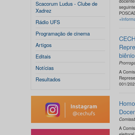
docente
Scacorum Ludus - Clube de
seguint
Xadrez
POSCAD
+Inform
Rádio UFS
Programação de cinema
CECH 
Artigos
Repre
biêni
Editais
Prorroga
Notícias
A Comiss
Represe
Resultados
001/202
Homol
Docen
Comissão
A Comiss
eleitora