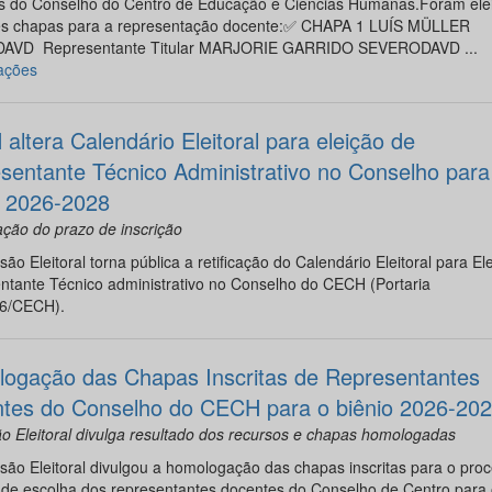
s do Conselho do Centro de Educação e Ciências Humanas.Foram elei
es chapas para a representação docente:✅ CHAPA 1 LUÍS MÜLLER
AVD Representante Titular MARJORIE GARRIDO SEVERODAVD ...
ações
altera Calendário Eleitoral para eleição de
sentante Técnico Administrativo no Conselho para
o 2026-2028
ção do prazo de inscrição
ão Eleitoral torna pública a retificação do Calendário Eleitoral para El
ntante Técnico administrativo no Conselho do CECH (Portaria
6/CECH).
ogação das Chapas Inscritas de Representantes
tes do Conselho do CECH para o biênio 2026-20
 Eleitoral divulga resultado dos recursos e chapas homologadas
ão Eleitoral divulgou a homologação das chapas inscritas para o pro
l de escolha dos representantes docentes do Conselho de Centro para 