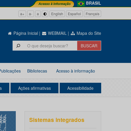
BRASIL
a+
a-
a
English
Español
Français
Página Inicial
|
WEBMAIL
|
Mapa do Site
Publicações
Bibliotecas
Acesso à informação
a
Ações afirmativas
Acessibilidade
Sistemas integrados