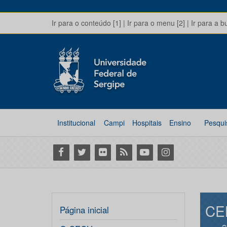
Ir para o conteúdo [1]
|
Ir para o menu [2]
|
Ir para a b
Institucional
Campi
Hospitais
Ensino
Pesqui
Facebook
Twitter
Flickr
RSS
Youtube
Instagram
CE
Página inicial