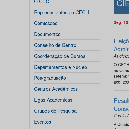
CI
O CECH
Representantes do CECH
Seg, 10
Comissões
Documentos
Eleiç
Conselho de Centro
Admin
Coordenação de Cursos
As elei
O CECH 
Departamentos e Núcleo
no Cons
setembro
Pós-graduação
acontec
Centros Acadêmicos
Ligas Acadêmicas
Resul
Conse
Grupos de Pesquisa
Comissã
Eventos
A Comiss