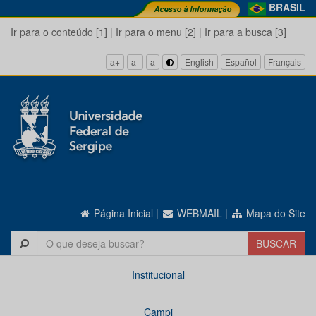
BRASIL
Ir para o conteúdo [1]
|
Ir para o menu [2]
|
Ir para a busca [3]
a+
a-
a
English
Español
Français
Página Inicial
|
WEBMAIL
|
Mapa do Site
Institucional
Campi