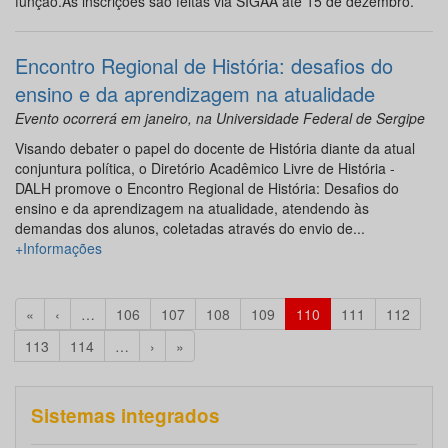
função.As inscrições são feitas via SIGAA até 15 de dezembro.
Encontro Regional de História: desafios do
ensino e da aprendizagem na atualidade
Evento ocorrerá em janeiro, na Universidade Federal de Sergipe
Visando debater o papel do docente de História diante da atual
conjuntura política, o Diretório Acadêmico Livre de História -
DALH promove o Encontro Regional de História: Desafios do
ensino e da aprendizagem na atualidade, atendendo às
demandas dos alunos, coletadas através do envio de...
+Informações
«
‹
…
106
107
108
109
110
111
112
113
114
…
›
»
Sistemas integrados