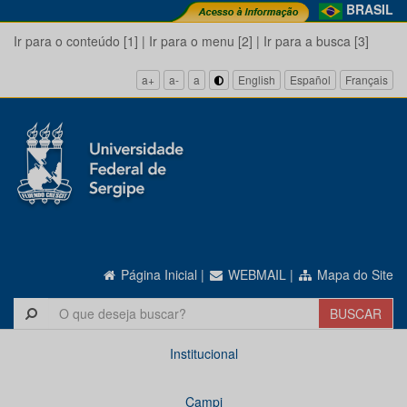
BRASIL
Ir para o conteúdo [1]
|
Ir para o menu [2]
|
Ir para a busca [3]
a+
a-
a
English
Español
Français
Página Inicial
|
WEBMAIL
|
Mapa do Site
Institucional
Campi