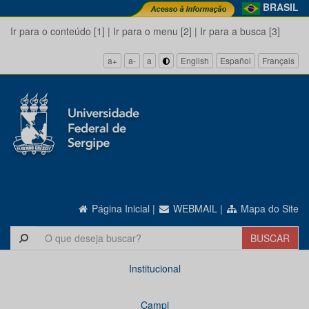
BRASIL
Ir para o conteúdo [1]
|
Ir para o menu [2]
|
Ir para a busca [3]
a+
a-
a
English
Español
Français
Página Inicial
|
WEBMAIL
|
Mapa do Site
Institucional
Campi