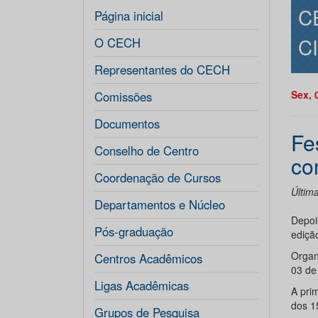
C
Página inicial
C
O CECH
Representantes do CECH
Sex, 
Comissões
Documentos
Fe
Conselho de Centro
co
Coordenação de Cursos
Últim
Departamentos e Núcleo
Depoi
Pós-graduação
edição
Organ
Centros Acadêmicos
03 de
Ligas Acadêmicas
A pri
dos 1
Grupos de Pesquisa