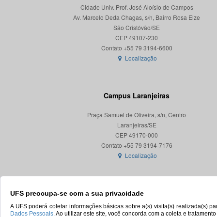
Cidade Univ. Prof. José Aloísio de Campos
Av. Marcelo Deda Chagas, s/n, Bairro Rosa Elze
São Cristóvão/SE
CEP 49107-230
Localização
Campus Laranjeiras
Praça Samuel de Oliveira, s/n, Centro
Laranjeiras/SE
CEP 49170-000
Localização
UFS preocupa-se com a sua privacidade
A UFS poderá coletar informações básicas sobre a(s) visita(s) realizada(s) 
Dados Pessoais.
Ao utilizar este site, você concorda com a coleta e tratament