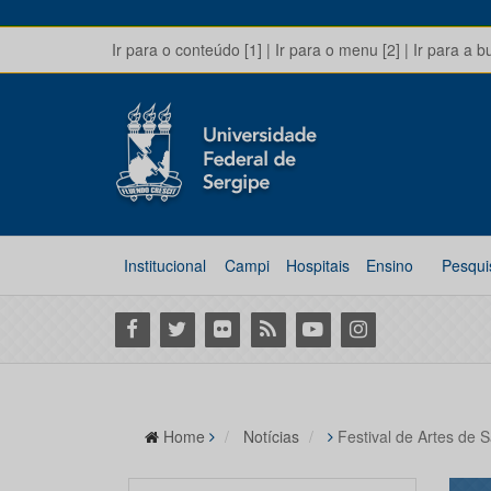
Ir para o conteúdo [1]
|
Ir para o menu [2]
|
Ir para a b
Institucional
Campi
Hospitais
Ensino
Pesqui
Facebook
Twitter
Flickr
RSS
Youtube
Instagram
Home
Notícias
Festival de Artes de 