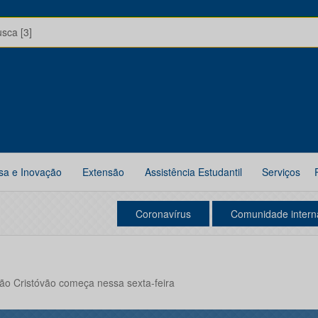
usca [3]
sa e Inovação
Extensão
Assistência Estudantil
Serviços
Coronavírus
Comunidade intern
São Cristóvão começa nessa sexta-feira