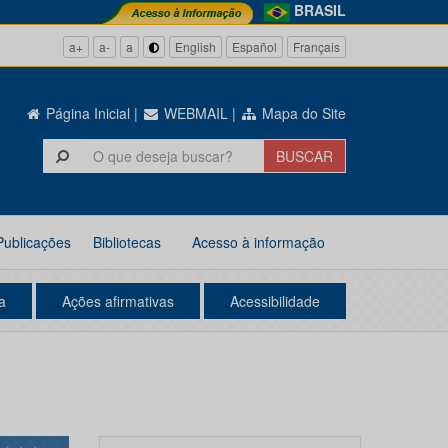
BRASIL
a+
a-
a
English
Español
Français
Página Inicial
|
WEBMAIL
|
Mapa do Site
Publicações
Bibliotecas
Acesso à informação
a
Ações afirmativas
Acessibilidade