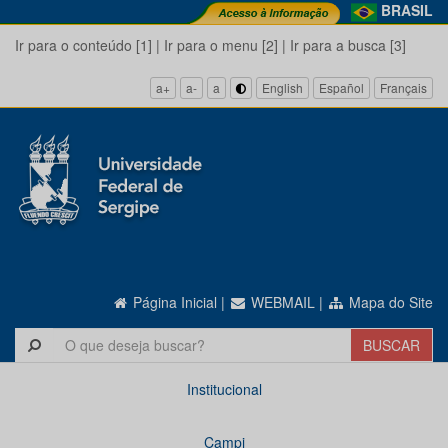
BRASIL
Ir para o conteúdo [1]
|
Ir para o menu [2]
|
Ir para a busca [3]
a+
a-
a
English
Español
Français
Página Inicial
|
WEBMAIL
|
Mapa do Site
Institucional
Campi