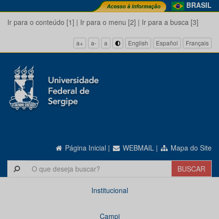
BRASIL
Ir para o conteúdo [1]
|
Ir para o menu [2]
|
Ir para a busca [3]
a+
a-
a
English
Español
Français
Página Inicial
|
WEBMAIL
|
Mapa do Site
Institucional
Campi