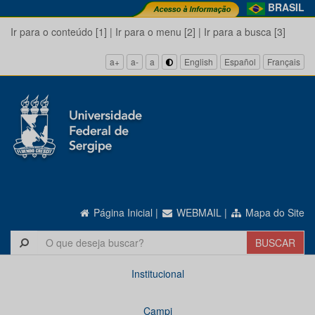
BRASIL
Ir para o conteúdo [1]
|
Ir para o menu [2]
|
Ir para a busca [3]
a+
a-
a
English
Español
Français
Página Inicial
|
WEBMAIL
|
Mapa do Site
Institucional
Campi