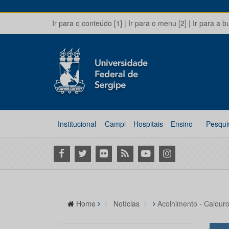
Ir para o conteúdo [1]
|
Ir para o menu [2]
|
Ir para a b
Institucional
Campi
Hospitais
Ensino
Pesqui
Facebook
Twitter
Flickr
RSS
Youtube
Instagram
Home
Notícias
Acolhimento - Calouro