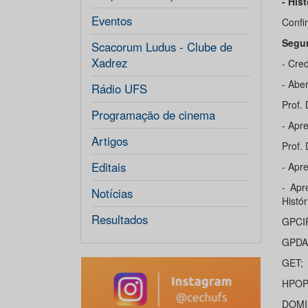
- His
Eventos
Confi
Segun
Scacorum Ludus - Clube de
Xadrez
- Cre
- Abe
Rádio UFS
Prof. 
Programação de cinema
- Apr
Artigos
Prof. 
Editais
- Apr
- Apr
Notícias
Histó
Resultados
GPCI
GPDA
GET;
HPOP
DOMI