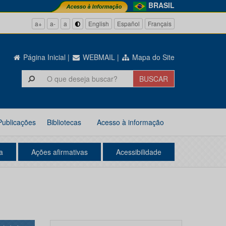
BRASIL
a+
a-
a
English
Español
Français
Página Inicial
|
WEBMAIL
|
Mapa do Site
Publicações
Bibliotecas
Acesso à informação
a
Ações afirmativas
Acessibilidade