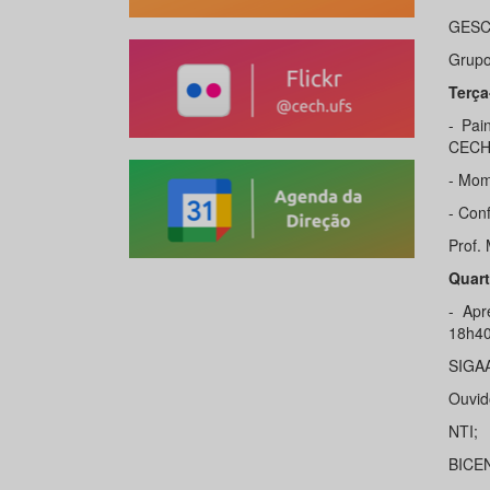
GESC
Grupo
Terça
- Pa
CECH 
- Mom
- Con
Prof.
Quart
- Apr
18h40
SIGAA
Ouvid
NTI;
BICE