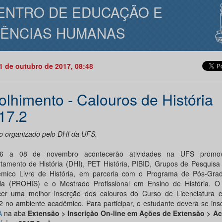
ENTRO DE EDUCAÇÃO E
IÊNCIAS HUMANAS
31 de outubro de 2017, 08:48
olhimento - Calouros de História
17.2
o organizado pelo DHI da UFS.
6 a 08 de novembro acontecerão atividades na UFS promov
tamento de História (DHI), PET História, PIBID, Grupos de Pesquisa 
mico Livre de História, em parceria com o Programa de Pós-Gr
ria (PROHIS) e o Mestrado Profissional em Ensino de História. O 
cer uma melhor inserção dos calouros do Curso de Licenciatura e
2 no ambiente acadêmico. Para participar, o estudante deverá se ins
A
na aba
Extensão > Inscrição On-line em Ações de Extensão > A