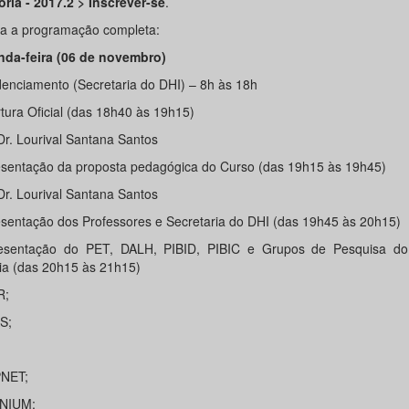
tória - 2017.2 > Inscrever-se
.
ra a programação completa:
da-feira (06 de novembro)
denciamento (Secretaria do DHI) – 8h às 18h
rtura Oficial (das 18h40 às 19h15)
Dr. Lourival Santana Santos
esentação da proposta pedagógica do Curso (das 19h15 às 19h45)
Dr. Lourival Santana Santos
esentação dos Professores e Secretaria do DHI (das 19h45 às 20h15)
esentação do PET, DALH, PIBID, PIBIC e Grupos de Pesquisa d
ria (das 20h15 às 21h15)
R;
S;
NET;
NIUM;