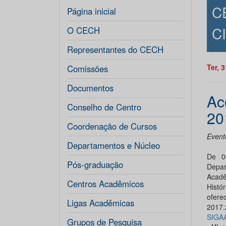
C
Página inicial
C
O CECH
Representantes do CECH
Ter, 
Comissões
Documentos
Ac
Conselho de Centro
20
Coordenação de Cursos
Event
Departamentos e Núcleo
De 0
Pós-graduação
Depar
Acadê
Centros Acadêmicos
Histó
ofere
Ligas Acadêmicas
2017.
SIGA
Grupos de Pesquisa