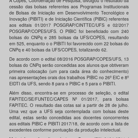
A Copes, Coordenação de Pesquisa, divulgou o resultado da
cessão das bolsas referentes aos Programas Institucionais
de Bolsas de Iniciação em Desenvolvimento Tecnológico e
Inovação (PIBITI) e de Iniciação Científica (PIBIC) referentes
aos editais 01/2017 POSGRAP/CINTTEC/UFS e 02/2017
POSGRAP/COPES/UFS. O PIBIC foi beneficiado com 240
bolsas do CNPq e 285 bolsas da UFS/COPES, resultando
em 525, enquanto o o PIBITI foi favorecido com 22 bolsas do
CNPq e 40 bolsas da UFS/COPES, totalizando 62.
De acordo com o edital 08/2016 POSGRAP/COPES/UFS, 13
bolsas do CNPq serão concedidas aos alunos que obtiveram
primeira colocação (um para cada área do conhecimento)
nas apresentações orais dos trabalhos PIBIC no 26º EIC e 8º
EIDTI da UFS, sendo 8 para o PIBIC e 5 para o PIBITI.
Além disso, encontra-se em processo de seleção, o edital
FAPITEC/SE/FUNTEC/CAPES Nº 01/2017, para bolsas
FAPITEC. O resultado das cotas sai a partir de 28 de julho.
Uma vez que a UFS seja contemplada com bolsas deste
edital, estas serão concedidas aos docentes concorrentes
aos editais PIBIC e PIBITI 2017/18, de acordo com a lista de
excedentes conforme pontuação da produção intelectual.