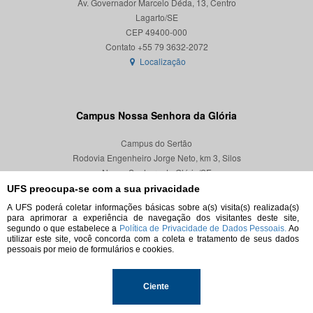
Av. Governador Marcelo Déda, 13, Centro
Lagarto/SE
CEP 49400-000
Localização
Campus Nossa Senhora da Glória
Campus do Sertão
Rodovia Engenheiro Jorge Neto, km 3, Silos
Nossa Senhora da Glória/SE
CEP 49680-000
UFS preocupa-se com a sua privacidade
A UFS poderá coletar informações básicas sobre a(s) visita(s) realizada(s)
Localização
para aprimorar a experiência de navegação dos visitantes deste site,
segundo o que estabelece a
Política de Privacidade de Dados Pessoais.
Ao
utilizar este site, você concorda com a coleta e tratamento de seus dados
pessoais por meio de formulários e cookies.
© 2026. Todos os direitos reservados.
Ciente
Universidade Federal de Sergipe.