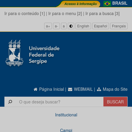
BRASIL
Ir para o conteúdo [1]
|
Ir para o menu [2]
|
Ir para a busca [3]
a+
a-
a
English
Español
Français
Página Inicial
|
WEBMAIL
|
Mapa do Site
Institucional
Campi