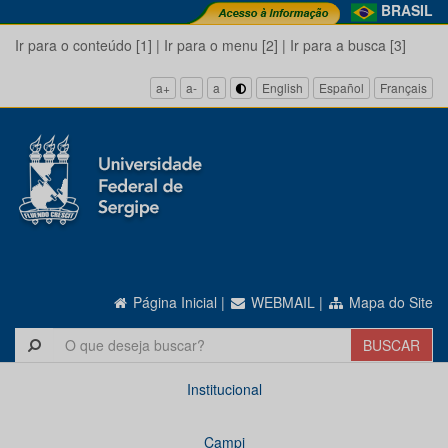
BRASIL
Ir para o conteúdo [1]
|
Ir para o menu [2]
|
Ir para a busca [3]
a+
a-
a
English
Español
Français
Página Inicial
|
WEBMAIL
|
Mapa do Site
Institucional
Campi