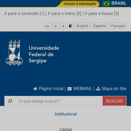
BRASIL
Ir para o conteúdo [1]
|
Ir para o menu [2]
|
Ir para a busca [3]
a+
a-
a
English
Español
Français
Página Inicial
|
WEBMAIL
|
Mapa do Site
Institucional
Campi